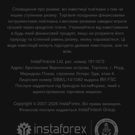
Сповіщення про ризики: всі інвестиції пов'язані з тим чи
іншим ступенем ризику. Торгівля похідними фінансовими
інструментами пов'язана з високим ризиком швидкої втрати
грошей через кредитне плече. Утримайтеся від інвестування
в будь-який фінансовий продукт, якщо не розумієте його
природу та істинний рівень ризику, якому наражаєтеся. Ці
види інвестицій можуть підходити деяким інвесторам, але не
всім.
InstaFinance Ltd, рег. номер 1811672
Адрес: Британские Виргинские острова, Тортола, г. Роуд,
Меридиан Плаза, строение Уотерс Эдж, этаж 4.
Лицензия номер SIBA/L/14/1082 выдана BVI FSC
Послуги надаються під брендом ІнстаФорекс, який є
зареєстрованою торговою маркою.
Copyright © 2007-2026 InstaForex. Всі права захищені.
Фінансові послуги надаються InstaFintech Group.