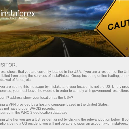
Початківцям
Часті запитання
ISITOR,
ess shows that you are currently located in the USA. If you are a resident of the Uni
ibited from using the services of InstaFintech Group including online trading, online
Виникли питання?
drawal of funds, etc.
k you are seeing this message by mistake and your location is not the US, kindly pro
herwise, you must leave the website in order to comply with government restrictions
Ми знаємо на них відповіді! На цій сторінці
ur IP address show your location as the USA?
ми постаралися відповісти на
найпоширеніші питання про партнерську
sing a VPN provided by a hosting company based in the United States;
oes not have proper WHOIS records;
програму, торгові умови, ПАММ-систему,
occurred in the WHOIS geolocation database.
реєстрацію, верифікацію та багато іншого.
irm whether you are a US resident or not by clicking the relevant button below. If y
ption, being a US resident, you will not be able to open an account with InstaForex