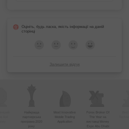
Оцініть, будь ласка, якість інформації на даній
сторінці
Залишити відгук
вніший
Найкраща
Most Innovative
Forex Broker Of
Best
в Азії
партнерська
Mobile Trading
The Year на
Techno
року
програма 2020
Application
виставці Money
року
Expo Abu Dhabi