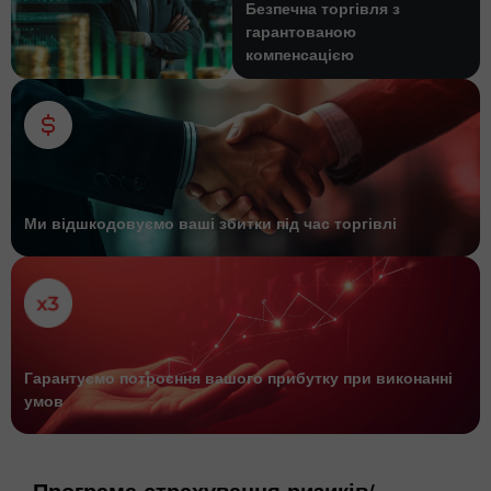
Безпечна торгівля з
гарантованою
компенсацією
Ми відшкодовуємо ваші збитки під час торгівлі
Гарантуємо потроєння вашого прибутку при виконанні
умов
Програма страхування ризиків/