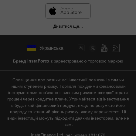
Дивитися ще...
Українська
Бренд InstaForex
є зареєстрованою торговою маркою
Сповіщення про ризики: всі інвестиції пов'язані з тим чи
іншим ступенем ризику. Торгівля похідними фінансовими
інструментами пов'язана з високим ризиком швидкої втрати
грошей через кредитне плече. Утримайтеся від інвестування
в будь-який фінансовий продукт, якщо не розумієте його
природу та істинний рівень ризику, якому наражаєтеся. Ці
види інвестицій можуть підходити деяким інвесторам, але не
всім.
InstaFinance Ltd, рег. номер 1811672