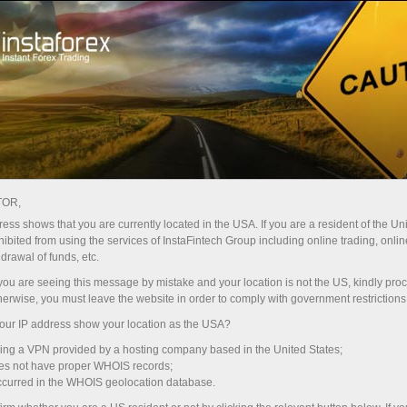
Трейдерам
Страхування / Потроєння прибутку
TOR,
Програма страхування ризиків/
ess shows that you are currently located in the USA. If you are a resident of the Uni
потроєння прибутку:
ibited from using the services of InstaFintech Group including online trading, online
drawal of funds, etc.
Торгуйте впевнено, без зайвих хвилювань
k you are seeing this message by mistake and your location is not the US, kindly pro
herwise, you must leave the website in order to comply with government restrictions
ur IP address show your location as the USA?
sing a VPN provided by a hosting company based in the United States;
oes not have proper WHOIS records;
occurred in the WHOIS geolocation database.