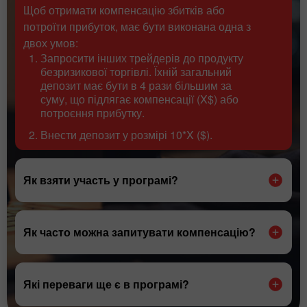
Щоб отримати компенсацію збитків або
потроїти прибуток, має бути виконана одна з
двох умов:
Запросити інших трейдерів до продукту
безризикової торгівлі. Їхній загальний
депозит має бути в 4 рази більшим за
суму, що підлягає компенсації (X$) або
потроєння прибутку.
Внести депозит у розмірі 10*X ($).
Як взяти участь у програмі?
Як часто можна запитувати компенсацію?
Які переваги ще є в програмі?