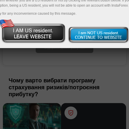
irm whether you are a US resident or not by clicking the relevant button below. If y
ption, being a US resident, you will not be able to open an account with InstaForex
y for any inconvenience caused by this message.
Відкрити торговий рахунок
Відкрити демо-рахунок
Чому варто вибрати програму
страхування ризиків/потроєння
прибутку?