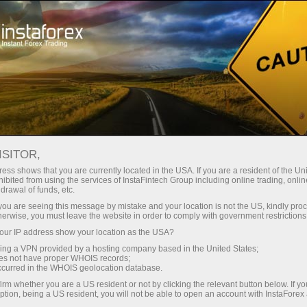
Трейдерам
Торгові умови
ІнстаФорекс в вашому мобільному
ISITOR,
ess shows that you are currently located in the USA. If you are a resident of the Uni
Приложение для
ibited from using the services of InstaFintech Group including online trading, online
drawal of funds, etc.
трейдинга на IOS,
k you are seeing this message by mistake and your location is not the US, kindly pro
herwise, you must leave the website in order to comply with government restrictions
Android
ur IP address show your location as the USA?
sing a VPN provided by a hosting company based in the United States;
oes not have proper WHOIS records;
Торгуйте з InstaForex у будь-який час і в будь-
occurred in the WHOIS geolocation database.
якому місці! Мобільні додатки InstaForex для
irm whether you are a US resident or not by clicking the relevant button below. If y
iOS та Android дозволяють легко керувати
ption, being a US resident, you will not be able to open an account with InstaForex