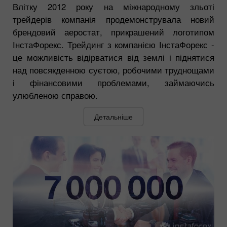
Влітку 2012 року на міжнародному зльоті
трейдерів компанія продемонструвала новий
брендовий аеростат, прикрашений логотипом
ІнстаФорекс. Трейдинг з компанією ІнстаФорекс -
це можливість відірватися від землі і піднятися
над повсякденною суєтою, робочими труднощами
і фінансовими проблемами, займаючись
улюбленою справою.
Детальніше