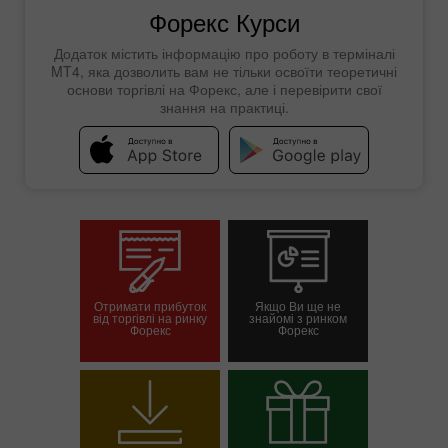
Форекс Курси
Додаток містить інформацію про роботу в терміналі
MT4, яка дозволить вам не тільки освоїти теоретичні
основи торгівлі на Форекс, але і перевірити свої
знання на практиці.
Отримати прибуток
Якщо Ви ще не
від торгівлі на ринку
знайомі з ринком
Форекс
Форекс
Відкрити торговий
Відкрити демо-
рахунок
рахунок