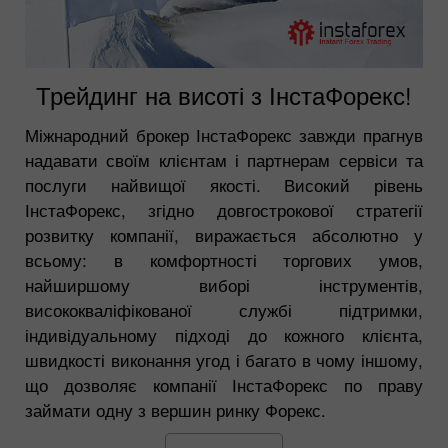
Трейдинг на висоті з ІнстаФорекс!
Міжнародний брокер ІнстаФорекс завжди прагнув
надавати своїм клієнтам і партнерам сервіси та
послуги найвищої якості. Високий рівень
ІнстаФорекс, згідно довгострокової стратегії
розвитку компанії, виражається абсолютно у
всьому: в комфортності торгових умов,
найширшому виборі інструментів,
висококваліфікованої службі підтримки,
індивідуальному підході до кожного клієнта,
швидкості виконання угод і багато в чому іншому,
що дозволяє компанії ІнстаФорекс по праву
займати одну з вершин ринку Форекс.