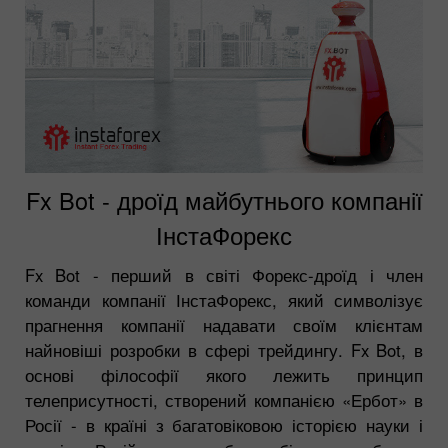
Fx Bot - дроїд майбутнього компанії
ІнстаФорекс
Fx Bot - перший в світі Форекс-дроїд і член
команди компанії ІнстаФорекс, який символізує
прагнення компанії надавати своїм клієнтам
найновіші розробки в сфері трейдингу. Fx Bot, в
основі філософії якого лежить принцип
телеприсутності, створений компанією «Ербот» в
Росії - в країні з багатовіковою історією науки і