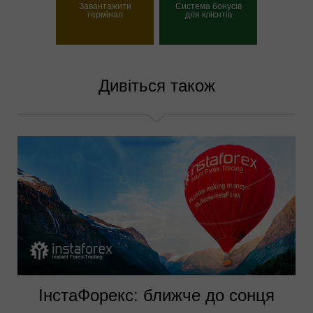
Завантажити
Система бонусів
термінал
для клієнтів
Вибрати свій бонус
Дивіться також
ІнстаФорекс: ближче до сонця