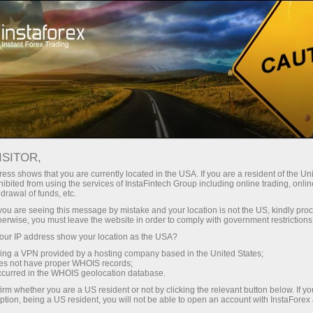
Начинающим
Форекс Глоссарий
ISITOR,
Форекс Глоссарий
ess shows that you are currently located in the USA. If you are a resident of the Uni
ibited from using the services of InstaFintech Group including online trading, online
drawal of funds, etc.
В разделе Глоссарий трейдера приведены
k you are seeing this message by mistake and your location is not the US, kindly pro
понятия и термины Форекс, которыми
herwise, you must leave the website in order to comply with government restrictions
оперируют на валютном рынке. Словарь
ur IP address show your location as the USA?
Форекс составлен в алфавитном порядке,
sing a VPN provided by a hosting company based in the United States;
что облегчает поиск необходимого слова с
oes not have proper WHOIS records;
occurred in the WHOIS geolocation database.
подробным определением, изложенным в
доступной и понятной форме. Новые
irm whether you are a US resident or not by clicking the relevant button below. If y
ption, being a US resident, you will not be able to open an account with InstaForex
Форекс-термины мы добавляем в глоссарий