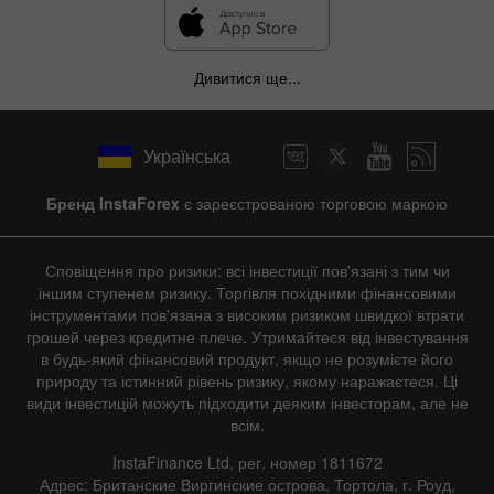
Дивитися ще...
Українська
Бренд InstaForex
є зареєстрованою торговою маркою
Сповіщення про ризики: всі інвестиції пов'язані з тим чи
іншим ступенем ризику. Торгівля похідними фінансовими
інструментами пов'язана з високим ризиком швидкої втрати
грошей через кредитне плече. Утримайтеся від інвестування
в будь-який фінансовий продукт, якщо не розумієте його
природу та істинний рівень ризику, якому наражаєтеся. Ці
види інвестицій можуть підходити деяким інвесторам, але не
всім.
InstaFinance Ltd, рег. номер 1811672
Адрес: Британские Виргинские острова, Тортола, г. Роуд,