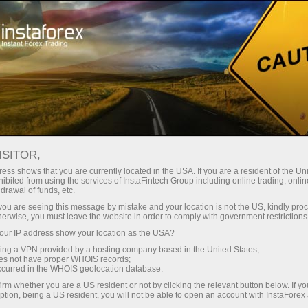
Промоакції
Конкурси
Девайси у подарунок
ISITOR,
Виграйте гаджет
ess shows that you are currently located in the USA. If you are a resident of the Uni
ibited from using the services of InstaFintech Group including online trading, online
Apple або Samsung!
drawal of funds, etc.
k you are seeing this message by mistake and your location is not the US, kindly pro
herwise, you must leave the website in order to comply with government restrictions
iPhone, iPad, Samsung або Galaxy Tab ─ один
ur IP address show your location as the USA?
із цих крутих девайсів може стати вашим.
sing a VPN provided by a hosting company based in the United States;
Просто приєднуйтесь до нашого розіграшу
oes not have proper WHOIS records;
та випробуйте свою вдачу!
occurred in the WHOIS geolocation database.
irm whether you are a US resident or not by clicking the relevant button below. If y
ption, being a US resident, you will not be able to open an account with InstaForex