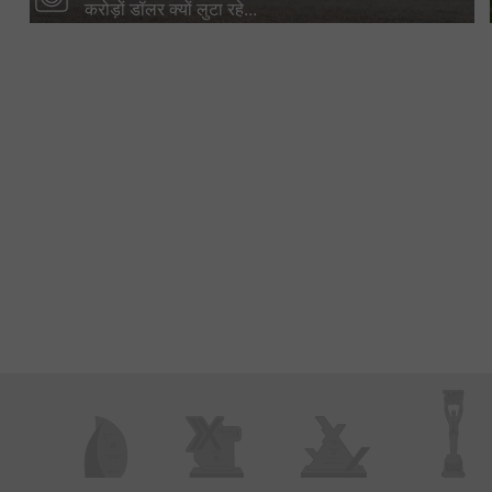
करोड़ों डॉलर क्यों लुटा रहे...