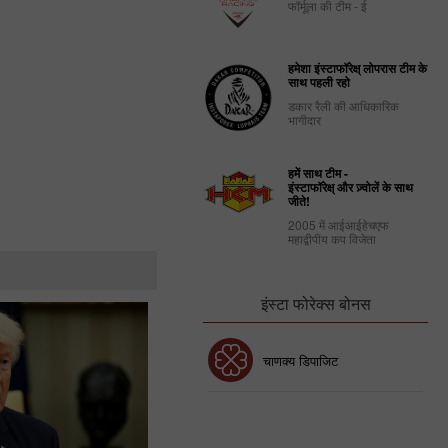
फॉर्मूला की टीम - ई
हमेशा इंस्टाफॉरेक्ष् लोपरास टीम के
साथ पहली रहो
डकार रैली की आधिकारिक
भागीदार
हमें साथ टीम -
इंस्टाफॉरेक्ष् और ज़्वोलें के साथ
जीते!
2005 में आईआईहेचएफ
महाद्वीपीय कप विजेता
इंस्टा फोरेक्स बोनस
30% बोनस
चाणक्य डिपाजिट
इंस्टा फोरेक्स क्लब बोनस