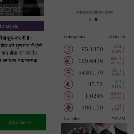
सभी इन्स्टा फोरेक्स बोनस
 analysis
Fundamental analysis
ियां शुरू कर दी हैं।
USD/JPY: सरकारी हस्तक्षेप के बावजूद रुझ
नवंबर की शुरुआत में होने
रहा, डॉलर ने अपनी खोई हुई बढ़त को आत्मवि
साथ फिर से हासिल कर लिया।
े कम होता जा रहा है।
USD/JPY जोड़ी ने लगातार तीसरे दिन भी ते
ता लगातार नकारात्मक
रुख दिखाया है। मुद्रा बाज़ार में हस्तक्षेप के 
आई तीव्र और अचानक गिरावट एक महत्वपूर्ण
अल्पकालिक सुधार साबित हुई
Irina Manzenko
लेखक:
08:01 2026-08-07 UTC+2
2
वीडियो विश्लेषण