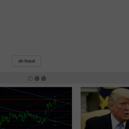
और दिखाओ
30% बोनस
चाणक्य डिपाजिट
इंस्टा फोरेक्स क्लब बोनस