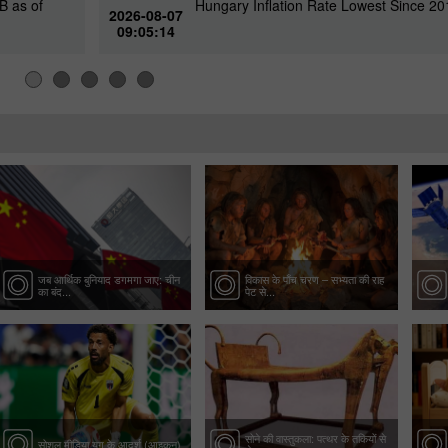
B as of
Hungary Inflation Rate Lowest Since 20
2026-08-07
09:05:14
जब आर्थिक बुनियाद डगमगा जाए: चीन
विकास के पाँच चरण – सभ्यता की राह
का बंद...
पेट से...
सोने की वास्तुकला: पत्थर के तकियों से
सोशल मीडिया युग के आदर्श (आइकन)