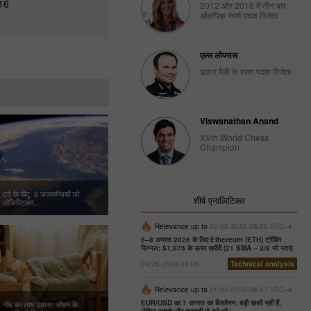
16
Gold Rises Ahead of Key US
2012 और 2016 में तीन बार
2026-08-07
ओलंपिक स्वर्ण पदक विजेता
09:05:14
एल्स लोपरास
डकार रैली के रजत पदक विजेता
Viswanathan Anand
XVth World Chess
Champion
दर्द के बिंदु: 8 जलसन्धियाँ जो
शीर्ष एनालिटिक्स
लॉजिस्टिक्स...
Relevance up to
00:00 2026-08-20 UTC--4
6–8 अगस्त 2026 के लिए Ethereum (ETH) ट्रेडिंग
सिग्नल: $1,875 के ऊपर खरीदें (21 SMA – 3/8 मरे स्तर)
09:25 2026-08-06
Technical analysis
Relevance up to
21:00 2026-08-07 UTC--4
EUR/USD का 7 अगस्त का विश्लेषण: बड़ी खबरें नहीं हैं,
नींद का लाभ उठाना: जीवन के