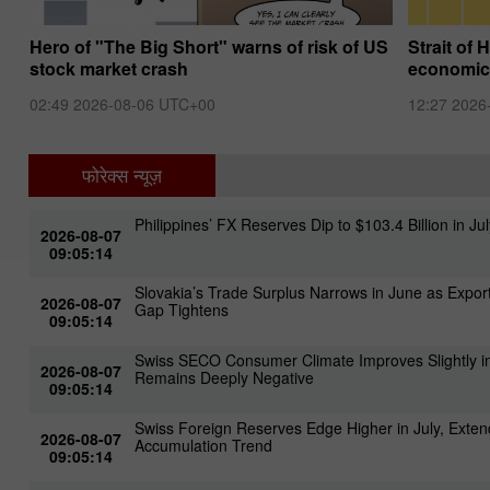
Hero of "The Big Short" warns of risk of US
Strait of
stock market crash
economic
02:49 2026-08-06 UTC+00
12:27 2026
फोरेक्स न्यूज़
Philippines’ FX Reserves Dip to $103.4 Billion in Ju
2026-08-07
09:05:14
Slovakia’s Trade Surplus Narrows in June as Expor
2026-08-07
Gap Tightens
09:05:14
Swiss SECO Consumer Climate Improves Slightly i
2026-08-07
Remains Deeply Negative
09:05:14
Swiss Foreign Reserves Edge Higher in July, Exten
2026-08-07
Accumulation Trend
09:05:14