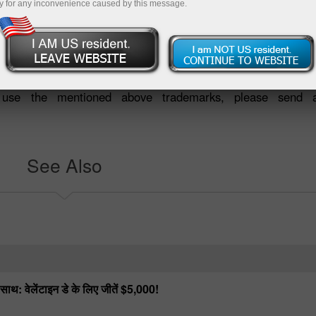
y for any inconvenience caused by this message.
Group are protected by the trademark, copyright and intel
e are convinced that it contributes to developing the company
o use the mentioned above trademarks, please send
See Also
े साथ: वेलेंटाइन डे के लिए जीतें $5,000!