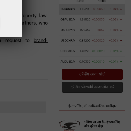
EURUSD.fx
1.15200
-0.00050
-0.04%
lectual property law.
GBPUSD.fx
1.34520
-0.00030
-0.02%
 and its partners, who
USDJPY.fx
158.367
-0.067
-0.04%
 a request to
brand-
USDCHF.fx
0.81200
-0.00020
-0.02%
USDCAD.fx
1.40220
+0.00090
+0.06%
AUDUSD.fx
0.70330
+0.00010
+0.01%
ट्रेडिंग खाता खोलें
ट्रेडिंग प्लेटफॉर्म डाउनलोड करें
इंस्टाफॉरेक्ष् की आधिकारिक भागीदार
भविष्य आ रहा है - इंस्टाफॉरेक्ष्
और ड्रैगन दौड़