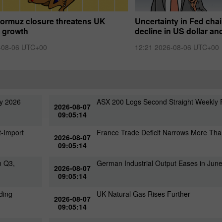
 Hormuz closure threatens UK
Uncertainty in Fed cha
 growth
decline in US dollar an
-08-06 UTC+00
12:21 2026-08-06 UTC+00
ly 2026
ASX 200 Logs Second Straight Weekly 
2026-08-07
09:05:14
t-Import
France Trade Deficit Narrows More Th
2026-08-07
09:05:14
n Q3,
German Industrial Output Eases in Jun
2026-08-07
09:05:14
ding
UK Natural Gas Rises Further
2026-08-07
09:05:14