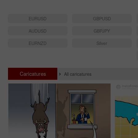
EURUSD
GBPUSD
AUDUSD
GBPJPY
EURNZD
Silver
Caricatures
All caricatures