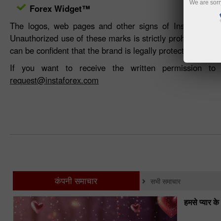
We are sorr
Forex Widget™
The logos, web pages and other signs of InstaFintech 
Unauthorized use of these marks is strictly prohibited. W
can be confident that the brand is legally protected.
If you want to receive the written permission t
request@instaforex.com
कंपनी समाचार
सभी समाचार
हमसे प्यार क
.