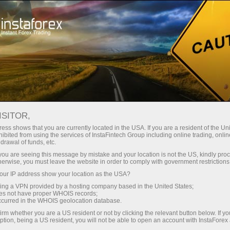
ा
तुरंत खाता खोलना
ट्रेडिंग प्लेटफॉर्म
जम
ुरुआती के लिए
निवेशकों के लिए
भागीदारों के लिए
अभिय
ISITOR,
ess shows that you are currently located in the USA. If you are a resident of the Uni
ibited from using the services of InstaFintech Group including online trading, online
 services, and it gives us the right to be proud of our ac
drawal of funds, etc.
and services for customers and partners, we create new names
k you are seeing this message by mistake and your location is not the US, kindly pro
herwise, you must leave the website in order to comply with government restrictions
stered property of InstaFintech Group in Europe and Asia:
ur IP address show your location as the USA?
sing a VPN provided by a hosting company based in the United States;
oes not have proper WHOIS records;
occurred in the WHOIS geolocation database.
irm whether you are a US resident or not by clicking the relevant button below. If y
ption, being a US resident, you will not be able to open an account with InstaForex