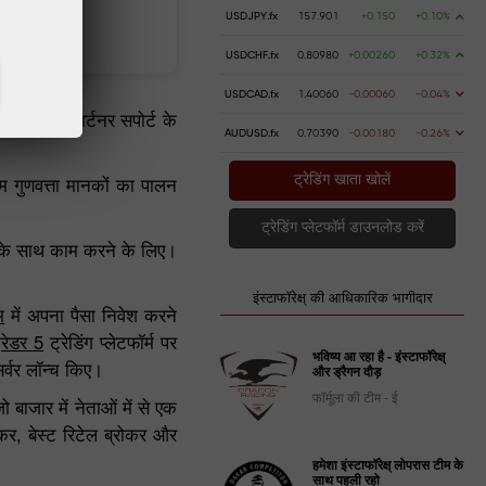
USDJPY.fx
157.901
+0.150
+0.10%
 करें
पैसे निकालें
USDCHF.fx
0.80980
+0.00260
+0.32%
USDCAD.fx
1.40060
-0.00060
-0.04%
लाइंट और पार्टनर सपोर्ट के
AUDUSD.fx
0.70390
-0.00180
-0.26%
्चतम गुणवत्ता मानकों का पालन
ट्रेडिंग खाता खोलें
ट्रेडिंग प्लेटफॉर्म डाउनलोड करें
ज के साथ काम करने के लिए।
इंस्टाफॉरेक्ष् की आधिकारिक भागीदार
म
में अपना पैसा निवेश करने
्रेडर 5
ट्रेडिंग प्लेटफॉर्म पर
भविष्य आ रहा है - इंस्टाफॉरेक्ष्
र्वर लॉन्च किए।
और ड्रैगन दौड़
फॉर्मूला की टीम - ई
ो बाजार में नेताओं में से एक
ब्रोकर, बेस्ट रिटेल ब्रोकर और
हमेशा इंस्टाफॉरेक्ष् लोपरास टीम के
साथ पहली रहो