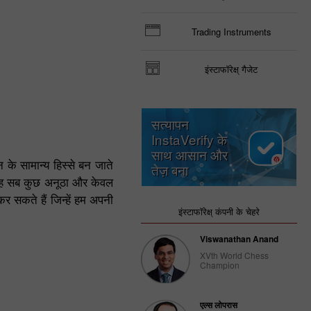
Trading Instruments
इंस्टाफॉरेक्ष् गैजेट
सत्यापन
InstaVerify के
साथ आसान और
के सामान्य हिस्से बन जाते
तेज़ बना
 यह सब कुछ अनूठा और केवल
कर सकते हैं जिन्हें हम अपनी
इंस्टाफॉरेक्ष् कंपनी के चेहरे
Viswanathan Anand
XVth World Chess
Champion
एल्स लोपरास