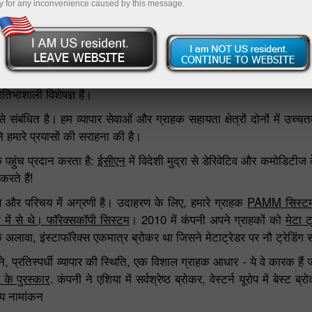
y for any inconvenience caused by this message.
पैसे जमा
ाजार तक निर्बाध और सुरक्षित पहुंच की गारंटी देता है। हमारी टीम के पास क्
्रतिभाशाली विशेषज्ञ हैं।
यों से संबंधित है। हम व्यापार सेवाओं और ग्राहक सहायता क्षेत्रों दोनों में उच
 हमारे प्रयासों की सराहना की है।
तक पहुंच प्रदान करता है:
ईसीएन
में विदेशी मुद्रा से डेरिवेटिव और कमोडिटी
करते हैं!
स और परिचय में अग्रणी है। उदाहरण के लिए, हमारे ग्राहक
PAMM सिस्ट
 में से थे। फॉरेक्सकॉपी सिस्टम
। 2010 में कंपनी अपने ग्राहकों को
मेटा ट
वा, इंस्टाफॉरेक्स एकमात्र ब्रोकर था जिसने मेटाट्रेडर पर नौ ट्रेडिंग स
ने, प्रतिस्पर्धी व्यापार की स्थिति, एक विशाल ग्राहक आधार - ये वे कारक हैं ज
स के पुरस्कार
. कंपनी ने एशिया में सर्वश्रेष्ठ ब्रोकर, वेस्टर्न यूरोप में बेस्ट 
्य नामांकन