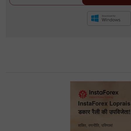
InstaForex Loprais 
डकार रैली की उपविजेता!
शक्ति, रणनीति, परिणाम!