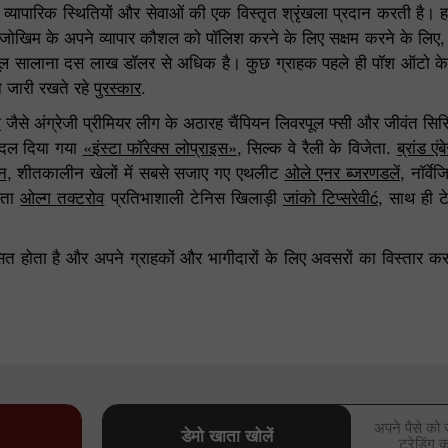
तम व्यापारिक स्थितियों और सेवाओं की एक विस्तृत श्रृंखला प्रदान करती है। 
ी जोखिम के अपने व्यापार कौशल को पॉलिश करने के लिए सक्षम करने के लिए, इंस्
 पूल सालाना दस लाख डॉलर से अधिक है। कुछ ग्राहक पहले ही पॉश ऑटो के
न जारी रखते रहे
पुरस्कार
.
म
जैसे अंग्रेजी प्रीमियर लीग के अठारह चैंपियन लिवरपूल फ्सी और जीवंत स
 बदल दिया गया
«इंस्टा फॉरेक्स लोप्राइस»
, सिल्क वे रैली के विजेता.
ब्रांड एं
न
, शीतकालीन खेलों में सबसे सजाए गए एथलीट
ओले एनर ब्जरणडलें
, नॉर्व
नेता
ओल्ग तक्टरोव
प्रतिभाशाली टेनिस खिलाड़ी
जांको टिप्सरेवीć
, साथ ही 
सित होता है और अपने ग्राहकों और भागीदारों के लिए अवसरों का विस्तार क
30% बोनस
चाणक्य डिपाजिट
इंस्टा फोरेक्स क्लब बोनस
अपने पैसे को 
डेमो खाता खोलें
ट्रेडिंग