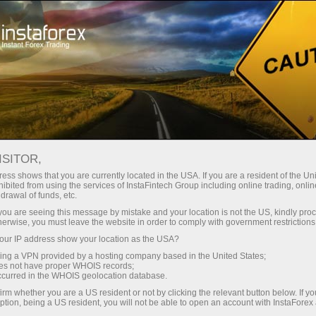
ा
तुरंत खाता खोलना
ट्रेडिंग प्लेटफॉर्म
जम
ुरुआती के लिए
निवेशकों के लिए
भागीदारों के लिए
अभिय
ISITOR,
ess shows that you are currently located in the USA. If you are a resident of the Uni
ibited from using the services of InstaFintech Group including online trading, online
drawal of funds, etc.
ा की गई थी।
k you are seeing this message by mistake and your location is not the US, kindly pro
्टवेयर के
herwise, you must leave the website in order to comply with government restrictions
र्स, आदि के
ur IP address show your location as the USA?
ने बड़े
sing a VPN provided by a hosting company based in the United States;
तक पहुंच
oes not have proper WHOIS records;
्नित किया।
occurred in the WHOIS geolocation database.
irm whether you are a US resident or not by clicking the relevant button below. If y
ption, being a US resident, you will not be able to open an account with InstaForex