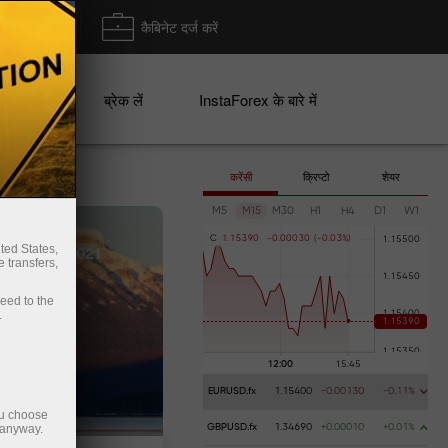
ा/ निकासी
कैबिनेट दर्ज करें
ान
ब्रेक लें
InstaForex के बारे में
करेंसी
क्रिप्टो
शेयर
M5
M15
M30
H1
H4
D1
W1
C
1
.
1
5
3
9
0
-
0
.
0
0
0
3
0
(
-
0
.
0
3
%
)
ted States,
 transfers,
ceed to the
.
EURUSD.fx
1.15400
-0.00130
-0.11%
ou choose
 anyway.
GBPUSD.fx
1.34690
+0.00010
+0.01%