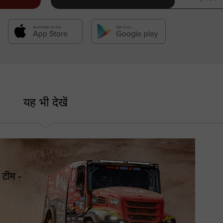
यह भी देखें
टीम -