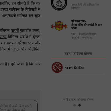
हालांकि, हम सोचते हैं कि यह
डकार रैली की आधिकारिक
भागीदार
टा फॉरेक्स के विशेषज्ञों ने
 भाग्यशाली मालिक बन चुके
हमें साथ टीम -
इंस्टाफॉरेक्ष् और ज़्वोलें के साथ
जीते!
िसिलियन
पलर्मो
फुटबॉल क्लब,
2005 में आईआईहेचएफ
बेसडर
विभिन्न अवधि में इंस्टा
महाद्वीपीय कप विजेता
ेजियन शतरंज ग्रैंडमास्टर और
टेनिस में एकल और ओलंपिक
इंस्टा फोरेक्स बोनस
रता है। हमें आशा है कि आप
30% बोनस
चाणक्य डिपाजिट
इंस्टा फोरेक्स क्लब बोनस
सभी इन्स्टा फोरेक्स बोनस
जोखिम में डाले बिना अपने
 कौशल का विकास करें