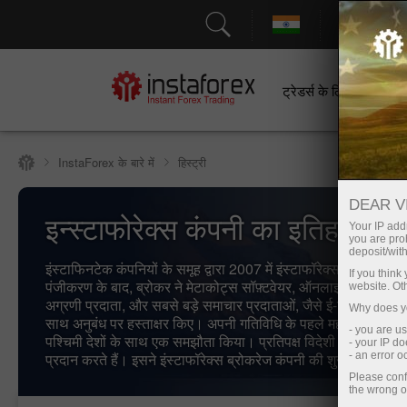
सहायत
ट्रेडर्स के लिए
श
InstaForex के बारे में
हिस्ट्री
DEAR V
इन्स्टाफोरेक्स कंपनी का इतिहास
Your IP addr
you are proh
deposit/with
इंस्टाफिनटेक कंपनियों के समूह द्वारा 2007 में इंस्टाफॉरेक्स की स्थापन
If you thin
पंजीकरण के बाद, ब्रोकर ने मेटाकोट्स सॉफ़्टवेयर, ऑनलाइन ट्रेडिंग सॉफ़
website. Ot
अग्रणी प्रदाता, और सबसे बड़े समाचार प्रदाताओं, जैसे ई-सिग्नल, रॉयट
Why does yo
साथ अनुबंध पर हस्ताक्षर किए। अपनी गतिविधि के पहले महीनों में, ब्रोकर 
- you are u
पश्चिमी देशों के साथ एक समझौता किया। प्रतिपक्ष विदेशी मुद्रा बाजार 
- your IP d
प्रदान करते हैं। इसने इंस्टाफॉरेक्स ब्रोकरेज कंपनी की शुरुआत को चिह
- an error 
Please conf
the wrong o