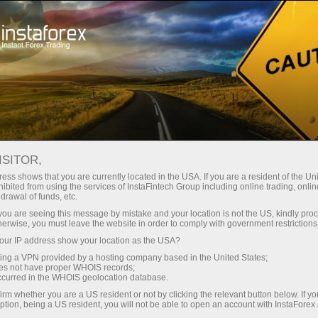
निवेशकों के लिए
फॉरेक्सकॉपी सिस्टम
फॉरेक्सकॉपी क्या है?
ISITOR,
ess shows that you are currently located in the USA. If you are a resident of the Uni
ibited from using the services of InstaFintech Group including online trading, online
drawal of funds, etc.
k you are seeing this message by mistake and your location is not the US, kindly pro
ट्रेडिंग खाता खोलें
herwise, you must leave the website in order to comply with government restrictions
ur IP address show your location as the USA?
डेमो खाता खोलें
sing a VPN provided by a hosting company based in the United States;
oes not have proper WHOIS records;
occurred in the WHOIS geolocation database.
irm whether you are a US resident or not by clicking the relevant button below. If y
ption, being a US resident, you will not be able to open an account with InstaForex