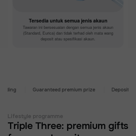
Tersedia untuk semua jenis akaun
Tawaran ini bersesuaian dengan semua jenis akaun
(Standard, Eurica) dan tidak terhad oleh mata wang
deposit atau spesifikasi akaun.
ding
Guaranteed premium prize
Deposit from
Lifestyle programme
Triple Three: premium gifts