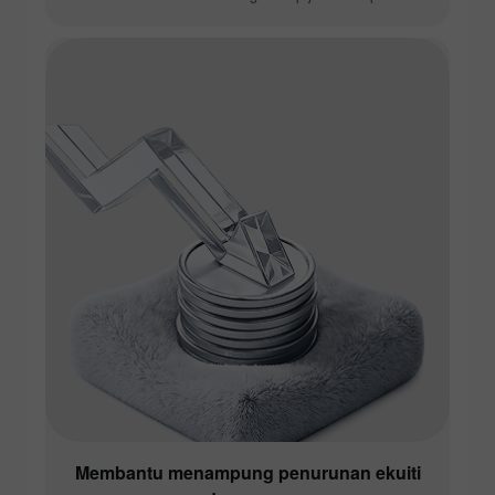
Membantu menampung penurunan ekuiti