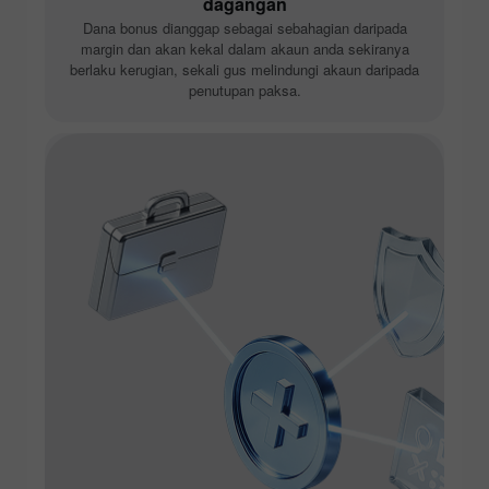
dagangan
Dana bonus dianggap sebagai sebahagian daripada
margin dan akan kekal dalam akaun anda sekiranya
berlaku kerugian, sekali gus melindungi akaun daripada
penutupan paksa.