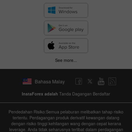
See more...
Bahasa Malay
InstaForex adalah
Tanda Dagangan Berdaftar
Pendedahan Risiko:Semua pelaburan melibatkan tahap risiko
tertentu. Perdagangan produk derivatif kewangan datang
dengan risiko tinggi kehilangan wang dengan cepat kerana
leverage. Anda tidak seharusnya terlibat dalam perdagangan