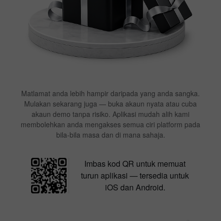
Matlamat anda lebih hampir daripada yang anda sangka.
Mulakan sekarang juga — buka akaun nyata atau cuba
akaun demo tanpa risiko. Aplikasi mudah alih kami
membolehkan anda mengakses semua ciri platform pada
bila-bila masa dan di mana sahaja.
Imbas kod QR untuk memuat
turun aplikasi — tersedia untuk
iOS dan Android.