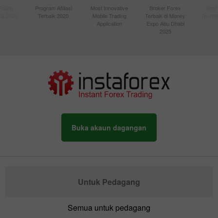
Paling
Program Afiliasi
Most Innovative
Broker Forex
Best
sia 2020
Terbaik 2020
Mobile Trading
Terbaik di Money
Techno
Application
Expo Abu Dhabi
2025
Buka akaun dagangan
Untuk Pedagang
Semua untuk pedagang