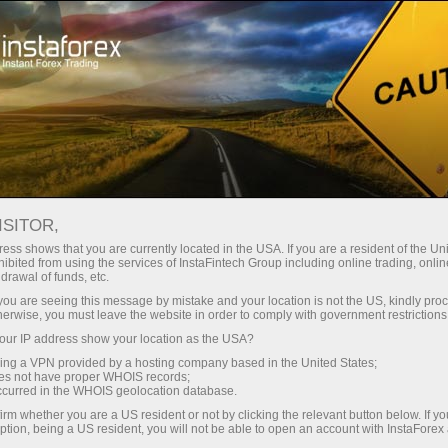
Contact us
ISITOR,
Kerjaya dengan
ess shows that you are currently located in the USA. If you are a resident of the Uni
ibited from using the services of InstaFintech Group including online trading, online
InstaForex
drawal of funds, etc.
k you are seeing this message by mistake and your location is not the US, kindly pro
herwise, you must leave the website in order to comply with government restrictions
Setiap syarikat kejayaan semua kerana orang
ur IP address show your location as the USA?
yang nyata - kakitangan syarikat.
sing a VPN provided by a hosting company based in the United States;
oes not have proper WHOIS records;
Join a tight-knit team of professionals with each
occurred in the WHOIS geolocation database.
of them having proper qualification and working
irm whether you are a US resident or not by clicking the relevant button below. If y
ption, being a US resident, you will not be able to open an account with InstaForex
in a masterly manner.