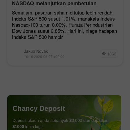
NASDAQ melanjutkan pembetulan
Semalam, pasaran saham ditutup lebih rendah.
Indeks S&P 500 susut 1.01%, manakala Indeks
Nasdaq-100 turun 0.06%. Purata Perindustrian
Dow Jones susut 0.85%. Hari ini, niaga hadapan
Indeks S&P 500 hampir
Jakub Novak
1062
10:16 2026-08-07 +02:00
Chancy Deposit
Deposit akaun anda sebanyak $3,000 dan dapatkan
$1000
lebih lagi!