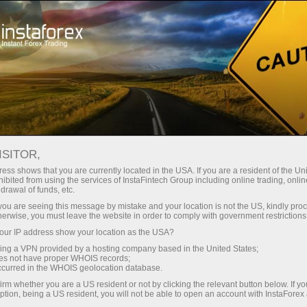
О компании
Новости компании
С ПРАЗДНИКОМ КУРБАН-
ISITOR,
БАЙРАМ
ess shows that you are currently located in the USA. If you are a resident of the Uni
ibited from using the services of InstaFintech Group including online trading, online
drawal of funds, etc.
k you are seeing this message by mistake and your location is not the US, kindly pro
herwise, you must leave the website in order to comply with government restrictions
счет
ur IP address show your location as the USA?
sing a VPN provided by a hosting company based in the United States;
oes not have proper WHOIS records;
ет
occurred in the WHOIS geolocation database.
irm whether you are a US resident or not by clicking the relevant button below. If y
ption, being a US resident, you will not be able to open an account with InstaForex