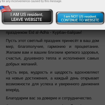
y for any inconvenience caused by this message.
27.05.2026 02:07 PM
Уважаемые клиенты!
Компания InstaForex сердечно поздравляет вас с
праздником Eid al-Adha - Курбан-байрам!
Пусть этот светлый праздник принесёт в ваш дом
мир, благополучие, гармонию и процветание.
Желаем вам и вашим близким крепкого здоровья,
счастья, душевного тепла и исполнения самых
добрых желаний.
Пусть вера, мудрость и щедрость вдохновляют
на новые достижения, а каждый день открывает
возможности для успеха и уверенного движения
вперёд.
Благодарим вас за доверие и сотрудничество.