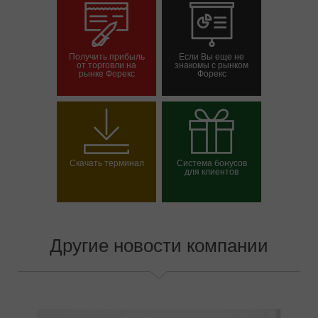
Получить прибыль
Если Вы еще не
от торговли на
знакомы с рынком
рынке Форекс
Форекс
Открыть торговый
Открыть демосчет
счет
Скачать терминал
Система бонусов
для клиентов
Выбрать свой бонус
Другие новости компании