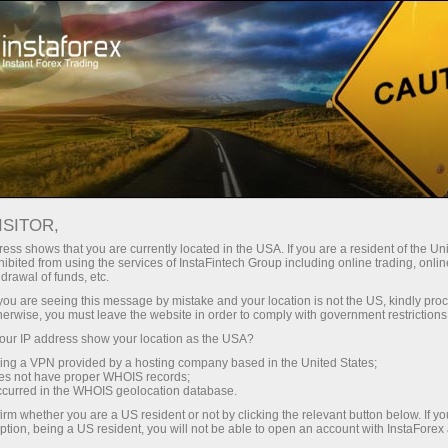
О компании
Новости компании
МАЙСКИЕ ПРАЗДНИКИ
ISITOR,
СТАНОВЯТСЯ ЯРЧЕ:
ess shows that you are currently located in the USA. If you are a resident of the Uni
ibited from using the services of InstaFintech Group including online trading, online
ЗАБЕРИТЕ СВОЙ ПРИЗ В $4
drawal of funds, etc.
k you are seeing this message by mistake and your location is not the US, kindly pro
000!
herwise, you must leave the website in order to comply with government restrictions
ur IP address show your location as the USA?
sing a VPN provided by a hosting company based in the United States;
oes not have proper WHOIS records;
occurred in the WHOIS geolocation database.
счет
irm whether you are a US resident or not by clicking the relevant button below. If y
ption, being a US resident, you will not be able to open an account with InstaForex