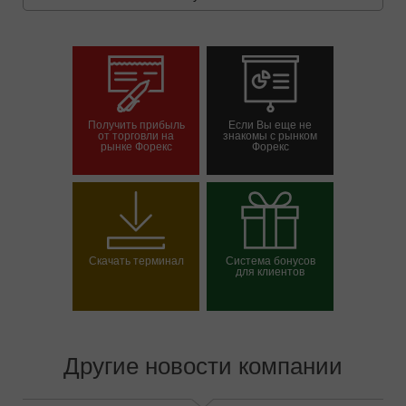
Получить прибыль
Если Вы еще не
от торговли на
знакомы с рынком
рынке Форекс
Форекс
Открыть торговый
Открыть демосчет
счет
Скачать терминал
Система бонусов
для клиентов
Выбрать свой бонус
Другие новости компании