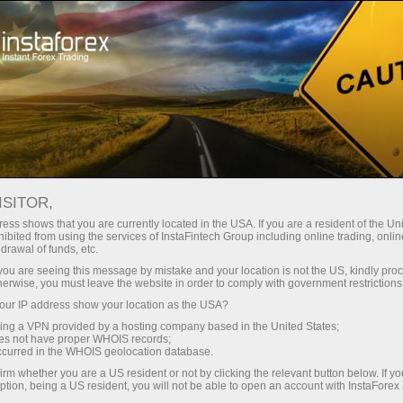
Трейдерам
Торговые условия
ISITOR,
Торговые условия
ess shows that you are currently located in the USA. If you are a resident of the Uni
ibited from using the services of InstaFintech Group including online trading, online
ИнстаФорекс
drawal of funds, etc.
k you are seeing this message by mistake and your location is not the US, kindly pro
herwise, you must leave the website in order to comply with government restrictions
Торговые условия определяют качество
ur IP address show your location as the USA?
онлайн-трейдинга
sing a VPN provided by a hosting company based in the United States;
oes not have proper WHOIS records;
occurred in the WHOIS geolocation database.
irm whether you are a US resident or not by clicking the relevant button below. If y
ption, being a US resident, you will not be able to open an account with InstaForex