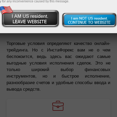
y for any inconvenience caused by this message.
Открыть торговый счет
Открыть демосчет
Торговые условия определяют качество онлайн-
трейдинга. Но с ИнстаФорекс вам не о чем
беспокоится, ведь здесь вас ожидают самые
выгодные условия исполнения сделок. Это не
только широкий выбор финансовых
инструментов, но и быстрое исполнение,
разнообразие счетов и удобные способы ввода и
вывода средств.