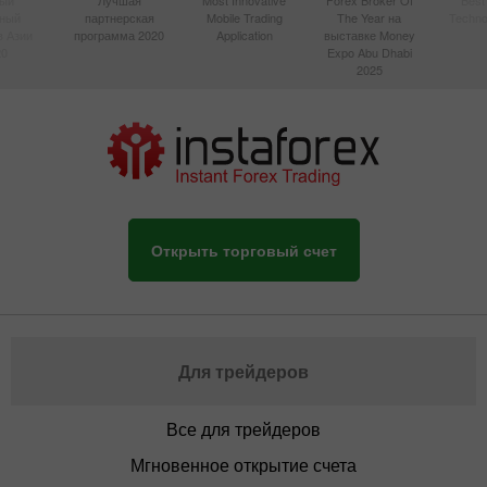
вный
партнерская
Mobile Trading
The Year на
Techno
в Азии
программа 2020
Application
выставке Money
20
Expo Abu Dhabi
2025
Открыть торговый счет
Для трейдеров
Все для трейдеров
Мгновенное открытие счета