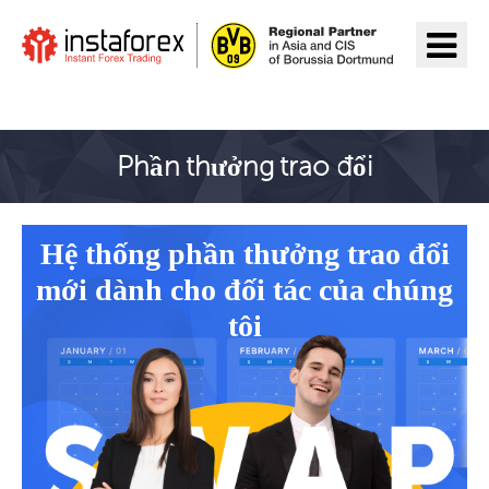
Đến InstaForex
Phần thưởng trao đổi
Hệ thống phần thưởng trao đổi
mới dành cho đối tác của chúng
tôi