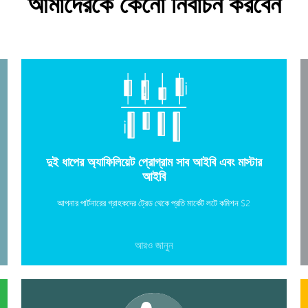
আমাদেরকে কেনো নির্বাচন করবেন
দুই ধাপের অ্যাফিলিয়েট প্রোগ্রাম সাব আইবি এবং মাস্টার
আইবি
আপনার পার্টনারের গ্রাহকদের ট্রেড থেকে প্রতি মার্কেট লটে কমিশন $2
আরও জানুন