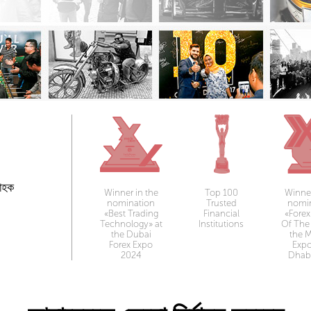
রাহক
Winner in the
Top 100
Winner
nomination
Trusted
nomi
«Best Trading
Financial
«Forex
Technology» at
Institutions
Of The 
the Dubai
the 
Forex Expo
Exp
2024
Dhab