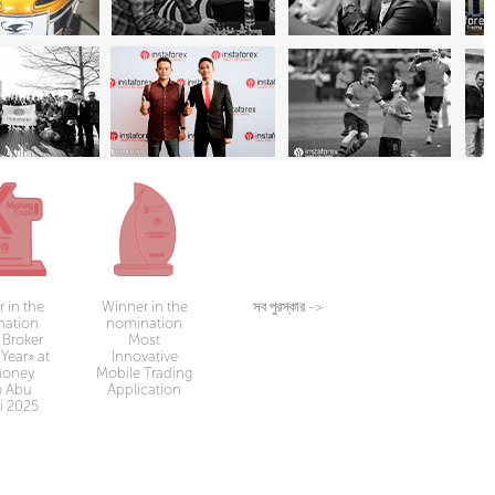
 in the
Winner in the
সব পুরস্কার
->
nation
nomination
 Broker
Most
Year» at
Innovative
Money
Mobile Trading
o Abu
Application
i 2025