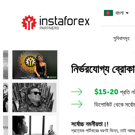
বাংলা
InstaForex যান
সুবিধাসমূহ
নির্ভরযোগ্য ব্রোক
$15-20
প্রতি ল
ডিপোজিট থেকে সর্বোচ
সর্বোচ্চ নমনীয়তা।!
প্রত্যেক পার্টনারের ধরণই ভিন্ন, তাই আ