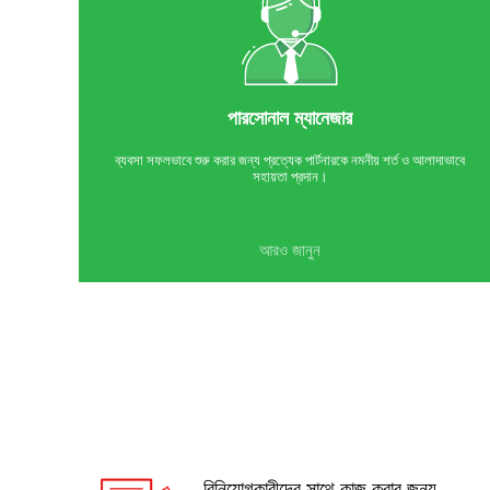
পারসোনাল ম্যানেজার
ব্যবসা সফলভাবে শুরু করার জন্য প্রত্যেক পার্টনারকে নমনীয় শর্ত ও আলাদাভাবে
সহায়তা প্রদান।
আরও জানুন
বিনিয়োগকারীদের সাথে কাজ করার জন্য