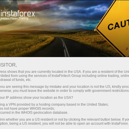
广告系列
事件
InstaForex 气球
ISITOR,
ess shows that you are currently located in the USA. If you are a resident of the Uni
ibited from using the services of InstaFintech Group including online trading, online
InstaForex：接近太阳
drawal of funds, etc.
k you are seeing this message by mistake and your location is not the US, kindly pro
herwise, you must leave the website in order to comply with government restrictions
在2012年夏天的国际交易会议上，InstaForex公司
ur IP address show your location as the USA?
展示了印有公司标志的品牌宣传热气球。
sing a VPN provided by a hosting company based in the United States;
oes not have proper WHOIS records;
与InstaForex交易是脱离日常事务、工作烦恼和财
occurred in the WHOIS geolocation database.
务问题，投入您最喜爱活动的机会。
irm whether you are a US resident or not by clicking the relevant button below. If y
ption, being a US resident, you will not be able to open an account with InstaForex