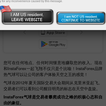
y for any inconvenience caused by this message.
unt
nt
您可在任何地点、任何时间惬意地赚取您的收入。现在
和InstaForex一起飞翔不仅只是个比喻！InstaForex品牌
热气球可以让公司的客户体验天空之王的感觉！
气球在2012年夏天国际交易大会期间从克里米亚起飞。
交易者们可以看到公司醒目明亮的标志在天空中盘旋。
InstaForex气球是交易者攀爬成功之峰的积极心态和自
由的象征。