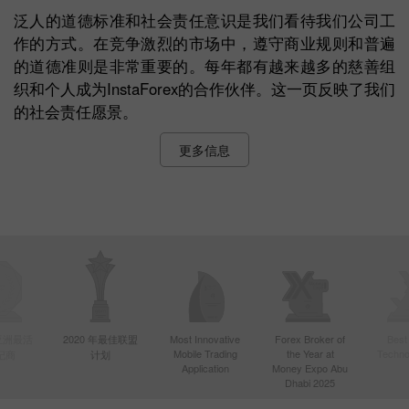
泛人的道德标准和社会责任意识是我们看待我们公司工
作的方式。在竞争激烈的市场中，遵守商业规则和普遍
的道德准则是非常重要的。每年都有越来越多的慈善组
织和个人成为InstaForex的合作伙伴。这一页反映了我们
的社会责任愿景。
更多信息
年亚洲最活
2020 年最佳联盟
Most Innovative
Forex Broker of
Best
Mobile Trading
the Year at
Techno
纪商
计划
Application
Money Expo Abu
Dhabi 2025