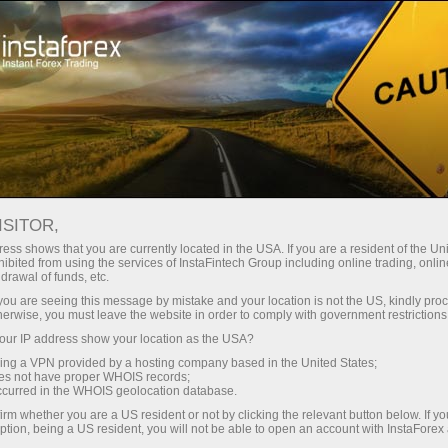
Dành cho Nhà giao dịch
Điều kiện giao dịch
Công cụ giao dịch
GOLD
ISITOR,
ess shows that you are currently located in the USA. If you are a resident of the Uni
ibited from using the services of InstaFintech Group including online trading, online
GOLD
drawal of funds, etc.
k you are seeing this message by mistake and your location is not the US, kindly pro
herwise, you must leave the website in order to comply with government restrictions
4342.46
(
%)
07 Aug 2026 20:59
ur IP address show your location as the USA?
sing a VPN provided by a hosting company based in the United States;
oes not have proper WHOIS records;
Buy
Sell
occurred in the WHOIS geolocation database.
irm whether you are a US resident or not by clicking the relevant button below. If y
4342.46
4341.66
ption, being a US resident, you will not be able to open an account with InstaForex