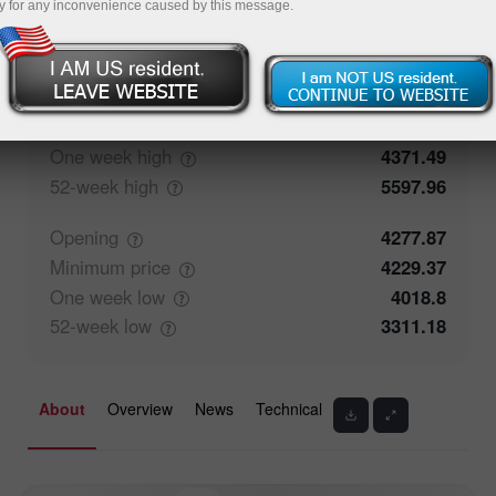
y for any inconvenience caused by this message.
67.81%
Traders' feedback
32.19%
Closing
4277.81
Maximum
price
4371.49
One week
high
4371.49
52-week
high
5597.96
Opening
4277.87
Minimum
price
4229.37
One week
low
4018.8
52-week
low
3311.18
About
Overview
News
Technical