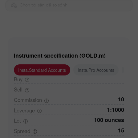
Chọn tài sản để so sánh
Instrument specification (GOLD.m)
Insta.Standard Accounts
Insta.Pro Accounts
Insta
Buy
Sell
10
Commission
1:1000
Leverage
100 ounces
Lot
15
Spread