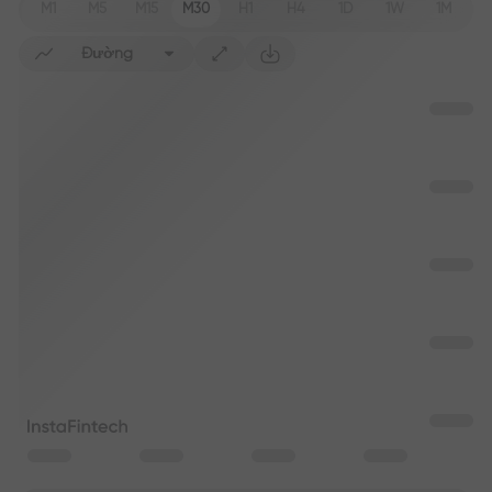
M1
M5
M15
M30
H1
H4
1D
1W
1M
Đường